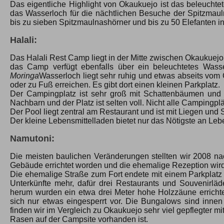
Das eigentliche Highlight von Okaukuejo ist das beleuchtete
das Wasserloch für die nächtlichen Besuche der Spitzmaul
bis zu sieben Spitzmaulnashörner und bis zu 50 Elefanten i
Halali:
Das Halali Rest Camp liegt in der Mitte zwischen Okaukuej
das Camp verfügt ebenfalls über ein beleuchtetes Wasse
Moringa
Wasserloch liegt sehr ruhig und etwas abseits vo
oder zu Fuß erreichen. Es gibt dort einen kleinen Parkplatz.
Der Campingplatz ist sehr groß mit Schattenbäumen und 
Nachbarn und der Platz ist selten voll. Nicht alle Campingp
Der Pool liegt zentral am Restaurant und ist mit Liegen und
Der kleine Lebensmittelladen bietet nur das Nötigste an Le
Namutoni:
Die meisten baulichen Veränderungen stellten wir 2008 nac
Gebäude errichtet worden und die ehemalige Rezeption wir
Die ehemalige Straße zum Fort endete mit einem Parkplatz f
Unterkünfte mehr, dafür drei Restaurants und Souvenirl
herum wurden ein etwa drei Meter hohe Holzzäune erricht
sich nur etwas eingesperrt vor. Die Bungalows sind innen
finden wir im Vergleich zu Okaukuejo sehr viel gepflegter m
Rasen auf der Campsite vorhanden ist.