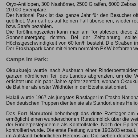
Oryx-Antilopen, 300 Nashörner, 2500 Giraffen, 6000 Zebras 
20.000 Exemplare.
Der National Park ist das ganze Jahr für den Besucher o
geöffnet. Man darf es auf keinen Fall übersehen, wieder r
bzw. Strafe bezahlen.
Die Toröffnungszeiten kann man am Tor ablesen, diese Z
Sonnenuntergang richten. Bei der Zeitplanung soll
Höchstgeschwindigkeit von 60 km/h besteht. Die Straßen im 
Der
Etoshapark
kann mit einem normalen PKW befahren w
Camps im Park:
Okaukuejo
wurde nach Ausbruch einer Rinderpestepidemi
ganzen nördlichen Teil des Landes abgrenzten, um die Ver
errichtet und ein paar Jahre später zerstört, wonach Okauk
de Bat hier als erster Wildhüter in der Etosha stationiert.
Halali
wurde 1967 als jüngstes Rastlager im Etosha Nationa
Den deutschen Truppen dienten sie als Standort eines Heli
Das
Fort Namutoni
beherbergt das dritte Rastlager am 
ermöglicht einen wunderschönen Rundumblick über die wei
der Rinderpestepidemie als Kontrollstelle. Nach der Epi
kontrolliert wurde. Die erste Festung wurde 1902/03 erbaut.
im Aufstand befindlichen Hereros an. Die sieben deutschen