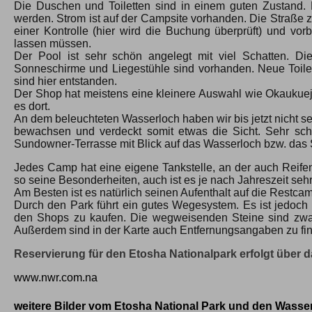
Die Duschen und Toiletten sind in einem guten Zustand. 
werden. Strom ist auf der Campsite vorhanden. Die Straße 
einer Kontrolle (hier wird die Buchung überprüft) und vor
lassen müssen.
Der Pool ist sehr schön angelegt mit viel Schatten. Di
Sonneschirme und Liegestühle sind vorhanden. Neue Toile
sind hier entstanden.
Der Shop hat meistens eine kleinere Auswahl wie Okaukuej
es dort.
An dem beleuchteten Wasserloch haben wir bis jetzt nicht s
bewachsen und verdeckt somit etwas die Sicht. Sehr schö
Sundowner-Terrasse mit Blick auf das Wasserloch bzw. das S
Jedes Camp hat eine eigene Tankstelle, an der auch Reife
so seine Besonderheiten, auch ist es je nach Jahreszeit se
Am Besten ist es natürlich seinen Aufenthalt auf die Restcam
Durch den Park führt ein gutes Wegesystem. Es ist jedoch
den Shops zu kaufen. Die wegweisenden Steine sind zwar 
Außerdem sind in der Karte auch Entfernungsangaben zu fin
Reservierung für den Etosha Nationalpark erfolgt über 
www.nwr.com.na
weitere Bilder vom Etosha National Park und den Wasse