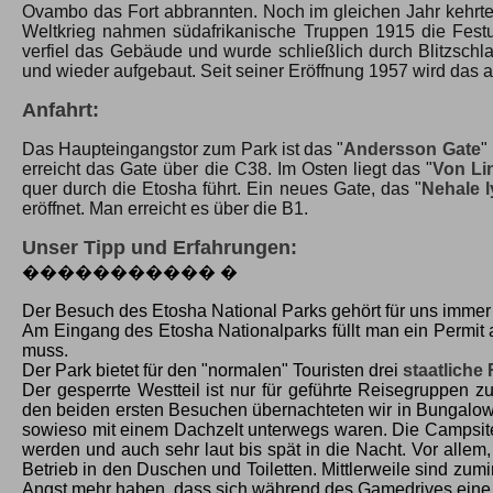
Ovambo das Fort abbrannten. Noch im gleichen Jahr kehrte
Weltkrieg nahmen südafrikanische Truppen 1915 die Festu
verfiel das Gebäude und wurde schließlich durch Blitzschl
und wieder aufgebaut. Seit seiner Eröffnung 1957 wird das al
Anfahrt:
Das Haupteingangstor zum Park ist das "
Andersson Gate
"
erreicht das Gate über die C38. Im Osten liegt das "
Von Li
quer durch die Etosha führt. Ein neues Gate, das "
Nehale 
eröffnet. Man erreicht es über die B1.
Unser Tipp und Erfahrungen:
����������� �
Der Besuch des Etosha National Parks gehört für uns imme
Am Eingang des Etosha Nationalparks füllt man ein Permit 
muss.
Der Park bietet für den "normalen" Touristen drei
staatliche
Der gesperrte Westteil ist nur für geführte Reisegruppen
den beiden ersten Besuchen übernachteten wir in Bungalows
sowieso mit einem Dachzelt unterwegs waren. Die Campsites
werden und auch sehr laut bis spät in die Nacht. Vor allem
Betrieb in den Duschen und Toiletten. Mittlerweile sind z
Angst mehr haben, dass sich während des Gamedrives eine R