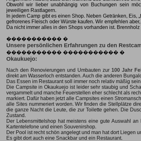
Obwohl wir lieber unabhängig von Buchungen sein möcht
jeweiligen Rastlagern.
In jedem Camp gibt es einen Shop. Neben Getränken, Eis, „
gefrorenes Fleisch oder Würste kaufen. Wir empfehlen aber, 
Da nicht immer alles in den Shops vorhanden ist. Brennhol
����������� �
Unsere persönlichen Erfahrungen zu den Restca
����������� ����������� �
Okaukuejo:
Nach den Renovierungen und Umbauten zur
100 Jahr Fe
direkt am Wasserloch entstanden. Auch die anderen Bungal
Das Essen im Restaurant soll immer noch relativ mäßig sein
Die Campsite in Okaukuejo ist leider sehr staubig und Schat
vergammelt und manche Feuerstellen eher schlecht als recht.
markiert. Dafür haben jetzt alle Campsites einen Stromans
alle Sites nummeriert worden. Wir finden die Stellplätze d
die ganze Nacht die Leute, die zur Toilette gehen. Die Dus
Zustand.
Der Lebensmittelshop hat meistens eine gute Auswahl an 
Kartentelefone und einen Souvenirshop.
Der Pool ist recht schön angelegt und man hat dort Liegen
Es gibt dort auch eine Snackbar und ein Restaurant.