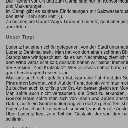
Die Fahrten vor Ort und zum Camp sind nur im Konvoi möglic
und Markierungen.
Im Camp gibt es sanitäre Einrichtungen mit Salzwasserd
benützen - sehr sehr kalt :-)).
Zu buchen bei
Coast Ways Tours
in Lüderitz, geht aber ni
anmelden.
Unser Tipp:
Lüderitz hat einen schön gelegenen, von der Stadt unterha
Lüderitz Denkmal steht. Man hat von dort einen schönen Blic
Standplätze windgeschützt, da es am Nachmittag ziemlich w
dem Wind wirds echt kalt, deshalb haben wir bisher immer i
der Pension "Zum Kratzplatz". Wer es etwas nobler haben m
ganz hervorragend essen kann.
Was uns auch sehr gefallen hat, war eine Fahrt mit der Se
Pinguinen
bewohnt wird. Auf der Fahrt dorthin wird man mei
Zu buchen auch kurzfristig vor Ort. Am besten gleich am Mo
Man sollte auch nicht versäumen, die Stadt zu erkunden
Goerke Haus
sollte man sich von innen und außen ansch
Hafen, auch ein Sonnenuntergang von dort zu genießen ist ei
Lüderitz bietet auch kulinarisch sehr viel, vor allem die Aust
Über Lüderitz liegt zum Teil ein Gestank, der von den na
schlimm.