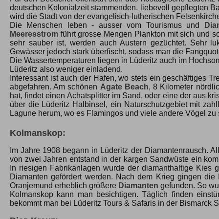
deutschen Kolonialzeit stammenden, liebevoll gepflegten Ba
wird die Stadt von der evangelisch-lutherischen Felsenkirch
Die Menschen leben - ausser vom Tourismus und
Dia
Meeresstrom
führt grosse Mengen Plankton mit sich und s
sehr sauber ist, werden auch Austern gezüchtet. Sehr lu
Gewässer jedoch stark überfischt, sodass man die Fangquot
Die Wassertemperaturen liegen in Lüderitz auch im Hochsomm
Lüderitz also weniger einladend.
Interessant ist auch der Hafen, wo stets ein geschäftiges T
abgefahren. Am schönen
Agate Beach
, 8 Kilometer nördl
hat, findet einen Achatsplitter im Sand, oder eine der aus k
über die Lüderitz Halbinsel, ein Naturschutzgebiet mit za
Lagune herum, wo es Flamingos und viele andere Vögel zu 
Kolmanskop:
Im Jahre 1908 begann in Lüderitz der Diamantenrausch. All
von zwei Jahren entstand in der kargen Sandwüste ein kom
In riesigen Fabrikanlagen wurde der diamanthaltige Kies 
Diamanten gefördert werden. Nach dem Krieg gingen die 
Oranjemund erheblich größere
Diamanten
gefunden. So wur
Kolmanskop kann man besichtigen. Täglich finden einstü
bekommt man bei Lüderitz Tours & Safaris in der Bismarck S