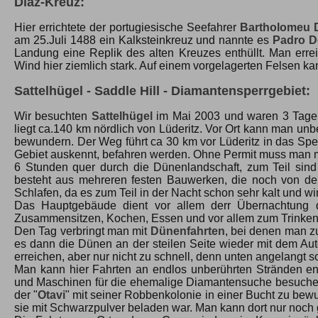
Diaz-Kreuz:
Hier errichtete der portugiesische Seefahrer
Bartholomeu 
am 25.Juli 1488 ein Kalksteinkreuz und nannte es
Padro D
Landung eine Replik des alten Kreuzes enthüllt. Man errei
Wind hier ziemlich stark. Auf einem vorgelagerten Felsen
Sattelhügel - Saddle Hill - Diamantensperrgebiet:
Wir besuchten
Sattelhügel
im Mai 2003 und waren 3 Tag
liegt ca.140 km nördlich von Lüderitz. Vor Ort kann man un
bewundern. Der Weg führt ca 30 km vor Lüderitz in das Sper
Gebiet auskennt, befahren werden. Ohne Permit muss man mit
6 Stunden quer durch die Dünenlandschaft, zum Teil si
besteht aus mehreren festen Bauwerken, die noch von der
Schlafen, da es zum Teil in der Nacht schon sehr kalt und w
Das Hauptgebäude dient vor allem derr Übernachtung d
Zusammensitzen, Kochen, Essen und vor allem zum Trinken
Den Tag verbringt man mit
Dünenfahrten
, bei denen man z
es dann die Dünen an der steilen Seite wieder mit dem Aut
erreichen, aber nur nicht zu schnell, denn unten angelangt s
Man kann hier Fahrten an endlos unberührten Stränden 
und Maschinen für die ehemalige Diamantensuche besuchen. 
der "
Otavi
" mit seiner Robbenkolonie in einer Bucht zu bewu
sie mit Schwarzpulver beladen war. Man kann dort nur noch g