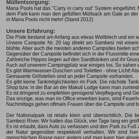
Müllentsorgung:
Mana Pools hat das "Carry in carry out" System eingeführt
dem Park kann man den gefüllten Müllsack am Gate an der 
in Mana Pools nicht mehr! (Stand 2012)
Unsere Erfahrung:
Die Piste bestand am Anfang aus etwas Wellblech und ein we
Unsere Campsite Nr. 20 lag direkt am Sambesi mit eine
blühte. Aber auch die meisten anderen Campsites bieten sch
Gegenüber der Campsite befindet sich in der Flussmitte eine
Zahlreiche Hippos liegen auf den Sandbänken und ihr Grunze
Auch auf unserem Campingplatz war einiges los. So sahen w
Es gibt Warmwasser-Duschen und Toiletten - ohne Licht! A
Gemauerte Grillstellen sind an jeder Campsite vorhanden.
Es gibt keine Tankmöglichkeiten im Park. Die nächste Tank
Shop bzw. in der Bar an der Makuti Lodge kann man zuminde
Es ist dringend zu empfehlen genügend Verpflegung und Geträ
Das einzige, was man im Office erwerben kann, sind Feuerho
Nachmittags gehen oftmals Frauen über die Campsite und b
Der Nationalpark ist relativ klein und übersichtlich. D
Sambezi River. Wir hatten das Glück, vier Tage lang ein g
Es ist erlaubt, dass Auto zu verlassen und den Park zu Fuß 
der Natur gegenüber respektvoll verhalten. Wir sind hier
menschlichen Rasse ganz anders und man kann hier absolute