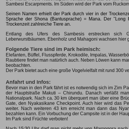
Sambesi Escarpments. Im Süden wird der Park vom Ruckome
Seinen Namen erhielt der Park durch vier in der Trockenze
Sprache der Shona (Bantusprache) = Mana. Der ''Long Poo
Trockenzeit zahlreiche Tiere an.
Entlang des Ufers des Sambesis erstrecken sich Ga
Leberwurstbäumen. Ebenholz und Mahagoni wachsen hier ge
Folgende Tiere sind im Park heimisch:
Elefanten, Büffel, Flusspferde, Krokodile, Impalas, Wasse
Raubtiere findet man natürlich auch. Neben Löwen kann ma
beobachten.
Der Park bietet auch eine große Vogelvielfalt mit rund 300 v
Anfahrt und Infos:
Bevor man in den Park fährt ist es notwendig sich im Zim Pa
der Hauptstraße Makuti – Chirundu. Danach verläßt man
Nationalpark. Nach ca. 30 km überquert man über eine Brü
Gate, den Nyakasikane Checkpoint. Auch hier wird das Per
weiter. Nach weiteren 43 km erreicht man dann das Nya
bezahlen kann. Ein Vorbuchung der Campsite ist in der Haup
Im Park sind Früchte verboten!
Nach 15:30 Uhr darf man nicht mehr von Marongora nach M