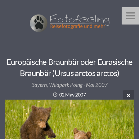
Europäische Braunbär oder Eurasische
Braunbär (Ursus arctos arctos)
Bayern, Wildpark Poing - Mai 2007
02 May 2007