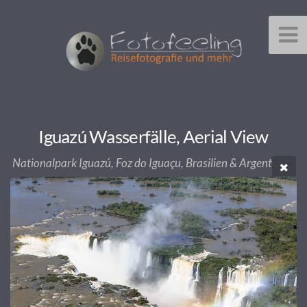
Iguazú Wasserfälle, Aerial View
Nationalpark Iguazú, Foz do Iguaçu, Brasilien & Argentinien