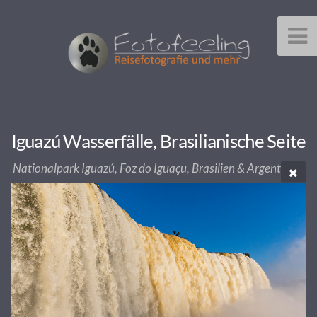
Iguazú Wasserfälle, Brasilianische Seite
Nationalpark Iguazú, Foz do Iguaçu, Brasilien & Argentinien